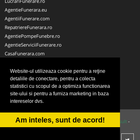
LucrariFunerare.ro
AgentieFunerara.eu
AgentiiFunerare.com
RepatriereFunerara.ro
AgentiePompeFunebre.ro
AgentieServiciiFunerare.ro
CasaFunerara.com
NonStopFunerare.ro
Firma-Pompe-Funebre.ro
Website-ul utilizeaza cookie pentru a reţine
detaliile de conectare, pentru a colecta
Firma-Servicii-Funerare.ro
statistici cu scopul de a optimiza functionarea
ParastasesiPomeni.ro
site-ului si pentru a furniza marketing in baza
Transport-Funerar.com
intereselor dvs.
Am inteles, sunt de acord!
© 2014-2026 Powered by
VilonMedia
&
Tokaido Consult
-
ANPC
SOL