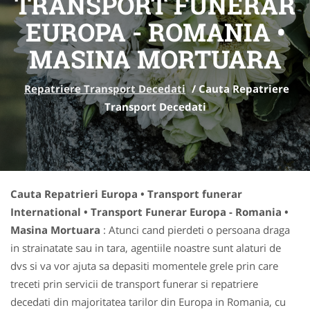
TRANSPORT FUNERAR
EUROPA - ROMANIA •
MASINA MORTUARA
Repatriere Transport Decedati
/
Cauta Repatriere
Transport Decedati
Cauta Repatrieri Europa • Transport funerar
International • Transport Funerar Europa - Romania •
Masina Mortuara
: Atunci cand pierdeti o persoana draga
in strainatate sau in tara, agentiile noastre sunt alaturi de
dvs si va vor ajuta sa depasiti momentele grele prin care
treceti prin servicii de transport funerar si repatriere
decedati din majoritatea tarilor din Europa in Romania, cu