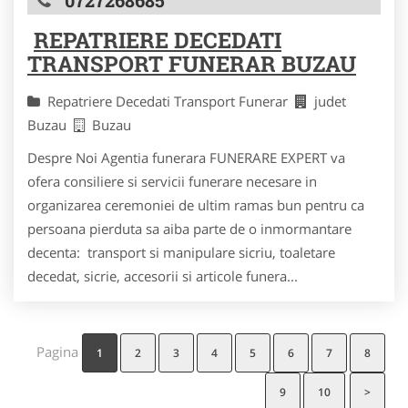
0727268685
REPATRIERE DECEDATI
TRANSPORT FUNERAR BUZAU
Repatriere Decedati Transport Funerar
judet
Buzau
Buzau
Despre Noi Agentia funerara FUNERARE EXPERT va
ofera consiliere si servicii funerare necesare in
organizarea ceremoniei de ultim ramas bun pentru ca
persoana pierduta sa aiba parte de o inmormantare
decenta: transport si manipulare sicriu, toaletare
decedat, sicrie, accesorii si articole funera...
Pagina
1
2
3
4
5
6
7
8
9
10
>