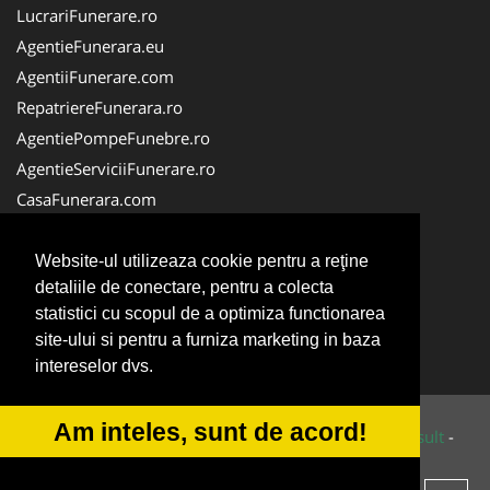
LucrariFunerare.ro
AgentieFunerara.eu
AgentiiFunerare.com
RepatriereFunerara.ro
AgentiePompeFunebre.ro
AgentieServiciiFunerare.ro
CasaFunerara.com
NonStopFunerare.ro
Firma-Pompe-Funebre.ro
Website-ul utilizeaza cookie pentru a reţine
detaliile de conectare, pentru a colecta
Firma-Servicii-Funerare.ro
statistici cu scopul de a optimiza functionarea
ParastasesiPomeni.ro
site-ului si pentru a furniza marketing in baza
Transport-Funerar.com
intereselor dvs.
Am inteles, sunt de acord!
© 2014-2026 Powered by
VilonMedia
&
Tokaido Consult
-
ANPC
SOL