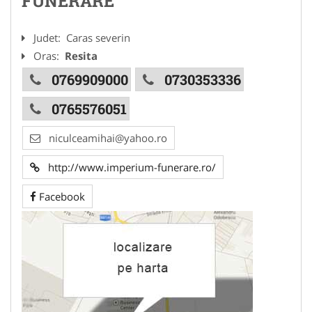
FUNERARE
Judet:
Caras severin
Oras:
Resita
0769909000
0730353336
0765576051
niculceamihai@yahoo.ro
http://www.imperium-funerare.ro/
Facebook