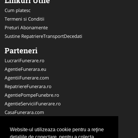
Linkuri Utile
Cum platesc
Termeni si Conditii
Preturi Abonamente
Sustine RepatriereTransportDecedati
Parteneri
LucrariFunerare.ro
AgentieFunerara.eu
AgentiiFunerare.com
RepatriereFunerara.ro
AgentiePompeFunebre.ro
AgentieServiciiFunerare.ro
CasaFunerara.com
NonStopFunerare.ro
Firma-Pompe-Funebre.ro
Website-ul utilizeaza cookie pentru a reţine
detaliile de conectare, pentru a colecta