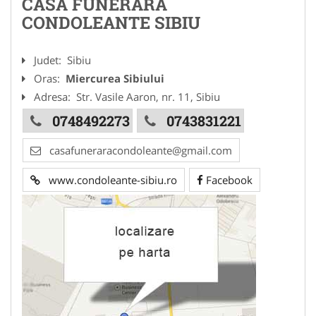
CASA FUNERARA
CONDOLEANTE SIBIU
Judet:
Sibiu
Oras:
Miercurea Sibiului
Adresa:
Str. Vasile Aaron, nr. 11, Sibiu
0748492273
0743831221
casafuneraracondoleante@gmail.com
www.condoleante-sibiu.ro
Facebook