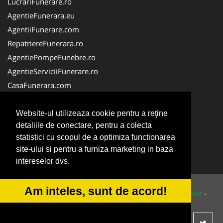
LucrariFunerare.ro
AgentieFunerara.eu
AgentiiFunerare.com
RepatriereFunerara.ro
AgentiePompeFunebre.ro
AgentieServiciiFunerare.ro
CasaFunerara.com
NonStopFunerare.ro
Firma-Pompe-Funebre.ro
Website-ul utilizeaza cookie pentru a reţine
detaliile de conectare, pentru a colecta
Firma-Servicii-Funerare.ro
statistici cu scopul de a optimiza functionarea
ParastasesiPomeni.ro
site-ului si pentru a furniza marketing in baza
Transport-Funerar.com
intereselor dvs.
Am inteles, sunt de acord!
© 2014-2026 Powered by
VilonMedia
&
Tokaido Consult
-
ANPC
SOL