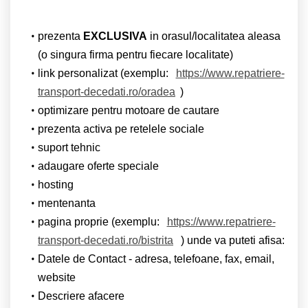
prezenta
EXCLUSIVA
in orasul/localitatea aleasa
(o singura firma pentru fiecare localitate)
link personalizat (exemplu:
https://www.repatriere-
transport-decedati.ro/oradea
)
optimizare pentru motoare de cautare
prezenta activa pe retelele sociale
suport tehnic
adaugare oferte speciale
hosting
mentenanta
pagina proprie (exemplu:
https://www.repatriere-
transport-decedati.ro/bistrita
) unde va puteti afisa:
Datele de Contact - adresa, telefoane, fax, email,
website
Descriere afacere