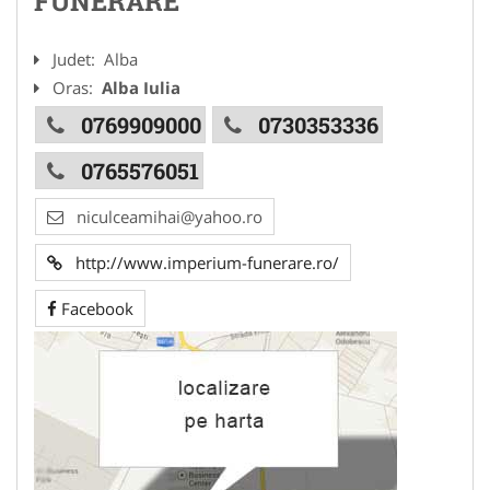
FUNERARE
Judet:
Alba
Oras:
Alba Iulia
0769909000
0730353336
0765576051
niculceamihai@yahoo.ro
http://www.imperium-funerare.ro/
Facebook